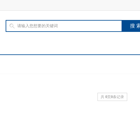
共
0
页
0
条记录