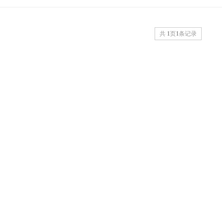
共
1
页
1
条记录