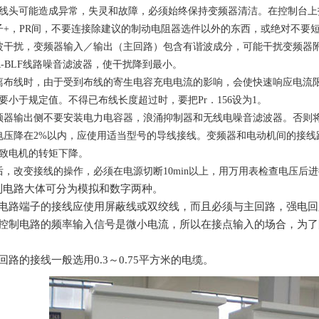
线头可能造成异常，失灵和故障，必须始终保持变频器清洁。在控制台上
，PR间，不要连接除建议的制动电阻器选件以外的东西，或绝对不要
扰，变频器输入／输出（主回路）包含有谐波成分，可能干扰变频器附近
或FR-BLF线路噪音滤波器，使干扰降到最小。
线时，由于受到布线的寄生电容充电电流的影响，会使快速响应电流限
要小于规定值。不得已布线长度超过时，要把Pr．156设为1。
器输出侧不要安装电力电容器，浪涌抑制器和无线电噪音滤波器。否则将
降在2%以内，应使用适当型号的导线接线。变频器和电动机间的接线
致电机的转矩下降。
改变接线的操作，必须在电源切断10min以上，用万用表检查电压后
制电路大体可分为模拟和数字两种。
路端子的接线应使用屏蔽线或双绞线，而且必须与主回路，强电回路
制电路的频率输入信号是微小电流，所以在接点输入的场合，为了
。
的接线一般选用0.3～0.75平方米的电缆。