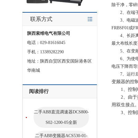
除干净，零碎
2、在端子+
联系方式
3、电磁波干
FRBSF01
陕西索维电气有限公司
4、长距离布
电话：029-81616045
最大布线长度
5、在变频
手机：13389282290
6、为使电压
地址：陕西自贸区西安国际港务区
电压下降而导
华南城
7、运行后，
变频器的控
1、控制电
阅读排行
2、由于控
用双生接点
二手ABB直流调速器DCS800-
3、控制回路
S02-1200-05全新
二手ABB变频器ACS530-01-