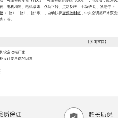
器，可编程控制器（PLC），可编程操作终端（GOT），电度表，散热
转、电机增速、电机减速、点动正转、点动反转、手动/自动、紧急停止、
柜
（1控1，1控2，1控3等），自动扶梯
变频控制柜
，中央空调循环水泵变
统）等。
【
关闭窗口
】
机软启动柜厂家
柜设计要考虑的因素
读