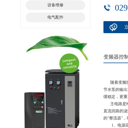
设备维修
029
电气配件
变频器控
随着变频技术
节水泵的输出
缓稳定，更重
主电路是给
直流回路的滤
的“整流器”
1、电源应接